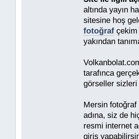
altında yayın ha
sitesine hoş gel
fotoğraf
çekim 
yakından tanıma 
Volkanbolat.com
tarafınca gerçekl
görseller sizleri
Mersin fotoğraf
adına, siz de h
resmi internet a
giriş yapabilirsi