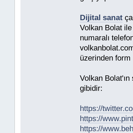
Dijital sanat
ça
Volkan Bolat il
numaralı telefo
volkanbolat.com
üzerinden form 
Volkan Bolat'ın
gibidir:
https://twitter.
https://www.pin
https://www.beh