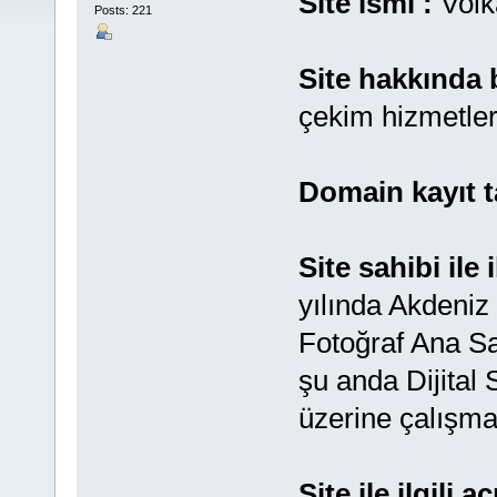
Site ismi :
Volk
Posts: 221
Site hakkında b
çekim hizmetler
Domain kayıt ta
Site sahibi ile il
yılında Akdeniz
Fotoğraf Ana Sa
şu anda Dijital
üzerine çalışma
Site ile ilgili 