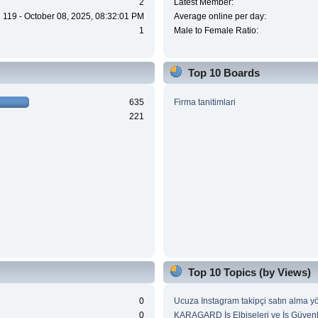
2
Latest Member:
119 - October 08, 2025, 08:32:01 PM
Average online per day:
1
Male to Female Ratio:
Top 10 Boards
635
Firma tanitimlari
221
Top 10 Topics (by Views)
0
Ucuza Instagram takipçi satın alma y
0
KARAGARD İş Elbiseleri ve İş Güvenl