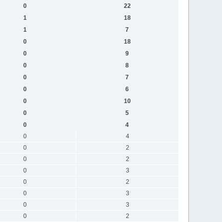
0
22
1
18
1
7
0
18
0
9
0
8
0
7
0
6
0
10
0
5
0
4
0
4
0
2
0
2
0
3
0
2
0
3
0
3
0
2