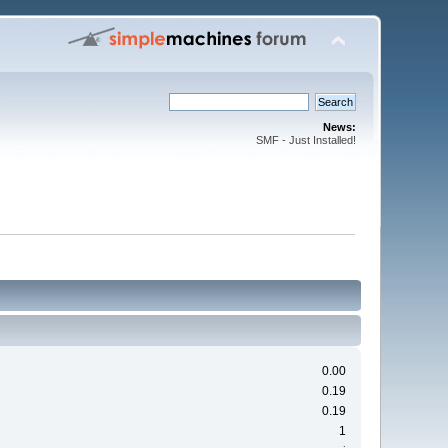
News:
SMF - Just Installed!
0.00
0.19
0.19
1