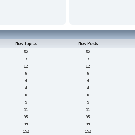
New Topics
New Posts
52
52
3
3
12
12
5
5
4
4
4
4
8
8
5
5
11
11
95
95
99
99
152
152