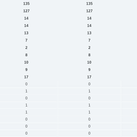
135
135
127
127
14
14
14
14
13
13
7
7
2
2
8
8
10
10
9
9
17
17
0
0
1
1
0
0
1
1
1
1
0
0
0
0
0
0