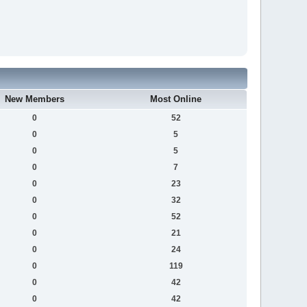
New Members
Most Online
0
52
0
5
0
5
0
7
0
23
0
32
0
52
0
21
0
24
0
119
0
42
0
42