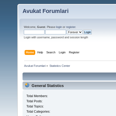
Avukat Forumlari
Welcome,
Guest
. Please
login
or
register
.
Login with username, password and session length
Home
Help
Search
Login
Register
Avukat Forumlari
»
Statistics Center
General Statistics
Total Members:
Total Posts:
Total Topics:
Total Categories: