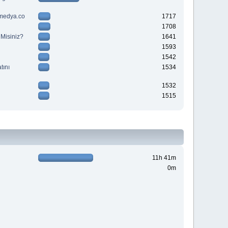
Trmedya.co
1717
1708
 Misiniz?
1641
1593
1542
tını
1534
1532
1515
11h 41m
0m