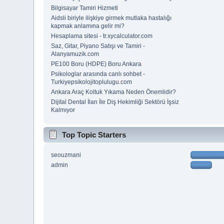
Bilgisayar Tamiri Hizmeti
Aidsli biriyle ilişkiye girmek mutlaka hastalığı
kapmak anlamına gelir mi?
Hesaplama sitesi - tr.xycalculator.com
Saz, Gitar, Piyano Satışı ve Tamiri -
Alanyamuzik.com
PE100 Boru (HDPE) Boru Ankara
Psikologlar arasında canlı sohbet -
Turkiyepsikolojitoplulugu.com
Ankara Araç Koltuk Yıkama Neden Önemlidir?
Dijital Dental İlan İle Diş Hekimliği Sektörü İşsiz
Kalmıyor
Top Topic Starters
seouzmani
admin