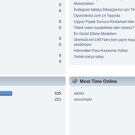
Malzemeleri
0
İnstagram takipçi ihtiyaçlarınız için 
0
Oyunsiteniz.com 14 Yaşında
0
Uygun Fiyata Sunucu Kiralamak İster
0
Tiktok video kaydetmek ister misiniz?
En Güzel Elbise Modelleri
0
Onehost.net 1997'den beri yayın haya
0
sürdürüyor
İnternetten Para Kazanma Yolları
0
Yedek parça satışı
0
Most Time Online
635
admin
221
seouzmani