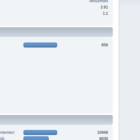
seouzmani
2.61
1:1
856
öntemleri
10946
iği
8030